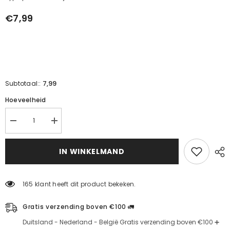
€7,99
7,99
Subtotaal::
Hoeveelheid
Verminder
Verhoog
de
de
hoeveelheid
hoeveelheid
voor
voor
IN WINKELMAND
Ayvalık
Ayvalık
gekraste
gekraste
olijven
olijven
(500g)
(500g)
165 klant heeft dit product bekeken.
Gratis verzending boven €100 🚛
Duitsland - Nederland - België Gratis verzending boven €100 ➕