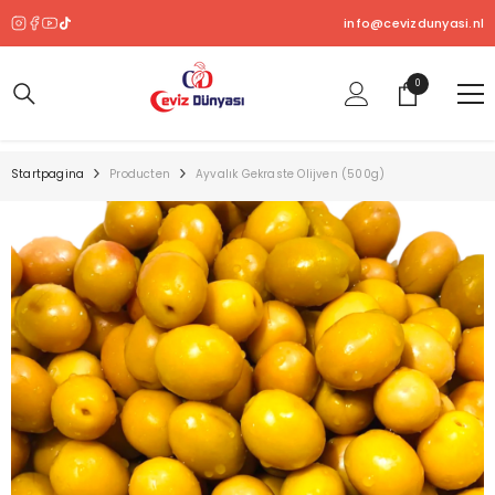
OVERSLAAN NAAR INHOUD
info@cevizdunyasi.nl
0
0
product
Startpagina
Producten
Ayvalık Gekraste Olijven (500g)