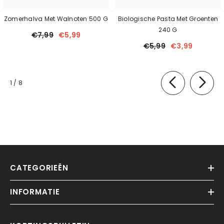
Zomerhalva Met Walnoten 500 G
Biologische Pasta Met Groenten
240 G
€7,99
€5,99
€5,99
€3,99
van
1
/
8
CATEGORIEËN
INFORMATIE