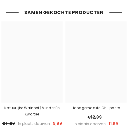
SAMEN GEKOCHTE PRODUCTEN
Natuurlijke Walnoot | Vlinder En
Handgemaakte Chilipasta
Kwartier
€12,99
€11,99
9,99
11,99
In plaats daarvan
In plaats daarvan