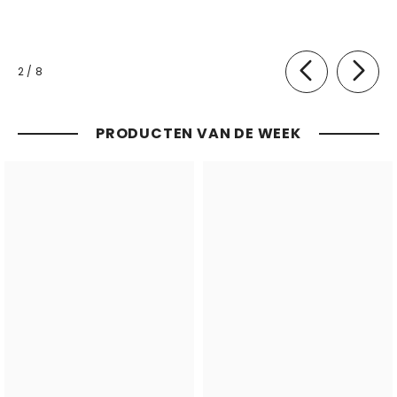
van
2
/
8
PRODUCTEN VAN DE WEEK