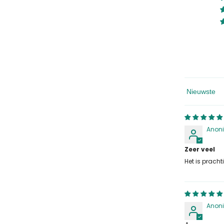
Sorteren Op
Anon
Zeer veel
Het is pracht
Anon