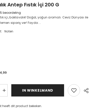
ık Antep Fıstık İçi 200 G
5 beoordeling
tık içi, baklavalık! Doğal, yoğun aromalı. Ceviz Dünyası ile
 Hemen sipariş ver! Fayda:...
t:
Noten
14,99
d
IN WINKELMAND
Baklavalık
Antep
Fıstık
İçi
t heeft dit product bekeken.
200