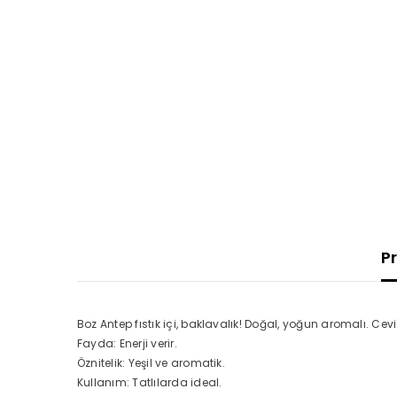
P
Boz Antep fıstık içi, baklavalık! Doğal, yoğun aromalı. Cevi
Fayda: Enerji verir.
Öznitelik: Yeşil ve aromatik.
Kullanım: Tatlılarda ideal.