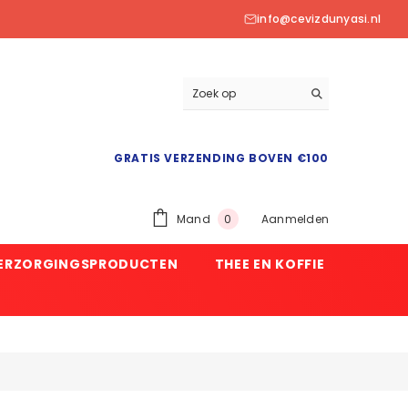
info@cevizdunyasi.nl
GRATIS VERZENDING BOVEN €100
0
Mand
Aanmelden
0
product
VERZORGINGSPRODUCTEN
THEE EN KOFFIE