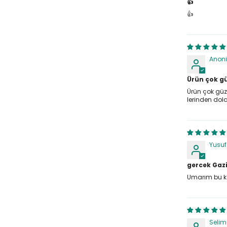
👍
👍
Anon
Ürün çok gü
Ürün çok güze
lerinden dola
Yusu
gercek Gazi
Umarım bu ka
Selim