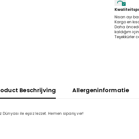
Kwaliteits
Nisan ayı baş
Deel
Kargo en kısa
Daha öncede
kaldığım için
Teşekkürler c
roduct Beschrijving
Allergeninformatie
z Dünyası ile eşsiz lezzet. Hemen sipariş ver!