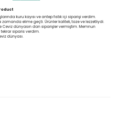
product
larında kuru kayısı ve antep fıstık içi siparişi verdim.
 zamanda elime geçti. Ürünler kaliteli, taze ve lezzetliydi.
 Ceviz dünyasın dan siparişler vermiştim. Memnun
 tekrar siparis verdim.
eviz dünyası.