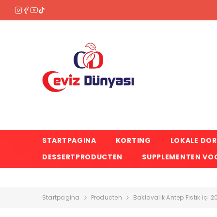
OVERSLAAN NAAR INHOUD
STARTPAGINA
KORTING
LOKALE DO
DESSERTPRODUCTEN
SUPPLEMENTEN VOO
Startpagina
Producten
Baklavalık Antep Fıstık İçi 2