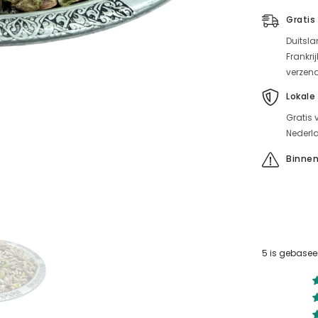
g
için
Gratis
miktarı
azaltın
Duitsla
Frankri
verzen
Lokale
Gratis 
Nederla
Binnen
5 is gebasee