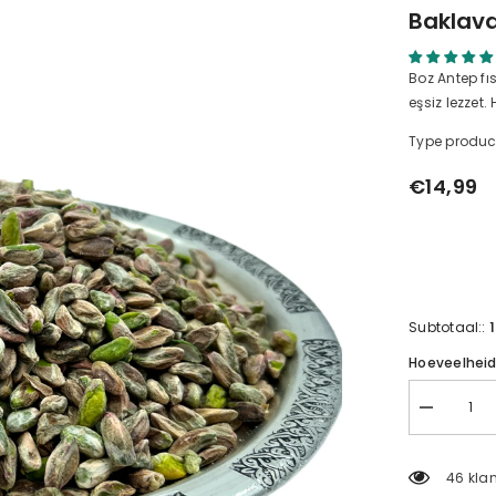
Baklaval
Boz Antep fıs
eşsiz lezzet.
Type produc
€14,99
Subtotaal::
Hoeveelhei
Baklavalık
Antep
Fıstık
İçi
46 klan
200