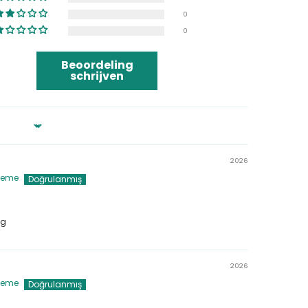
0
0
Beoordeling
schrijven
2026
ieme
ig
2026
ieme