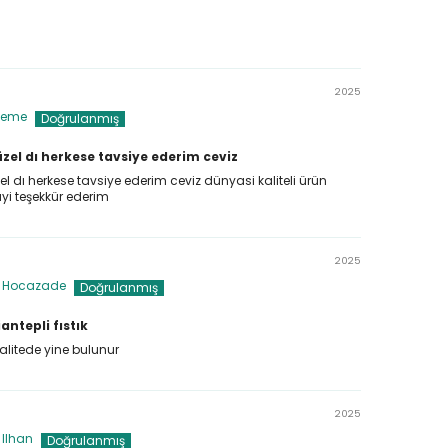
2025
ieme
zel dı herkese tavsiye ederim ceviz
l dı herkese tavsiye ederim ceviz dünyasi kaliteli ürün
yi teşekkür ederim
2025
f Hocazade
antepli fıstık
litede yine bulunur
2025
 Ilhan