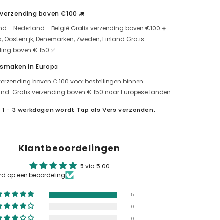
g
için
 verzending boven €100 🚛
miktarı
artırın
nd - Nederland - België Gratis verzending boven €100 ➕
jk, Oostenrijk, Denemarken, Zweden, Finland Gratis
ding boven € 150 ✅
 smaken in Europa
verzending boven € 100 voor bestellingen binnen
nd. Gratis verzending boven € 150 naar Europese landen.
 1 - 3 werkdagen wordt Tap als Vers verzonden.
Klantbeoordelingen
5 via 5.00
rd op een beoordeling
5
0
0