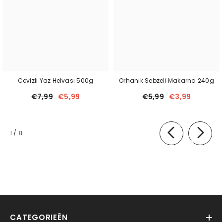
Cevizli Yaz Helvası 500g
Orhanik Sebzeli Makarna 240g
€7,99
€5,99
€5,99
€3,99
van
1
/
8
CATEGORIEËN