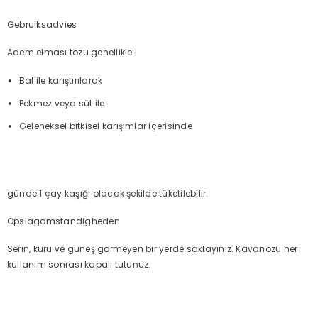
Gebruiksadvies
Adem elması tozu genellikle:
Bal ile karıştırılarak
Pekmez veya süt ile
Geleneksel bitkisel karışımlar içerisinde
günde 1 çay kaşığı olacak şekilde tüketilebilir.
Opslagomstandigheden
Serin, kuru ve güneş görmeyen bir yerde saklayınız. Kavanozu her
kullanım sonrası kapalı tutunuz.