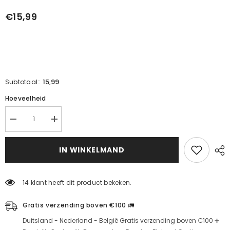
€15,99
15,99
Subtotaal::
Hoeveelheid
Adem
Adem
Elması
Elması
tozu
tozu
25g
25g
IN WINKELMAND
için
için
miktarı
miktarı
azaltın
artırın
14 klant heeft dit product bekeken.
Gratis verzending boven €100 🚛
Duitsland - Nederland - België Gratis verzending boven €100 ➕