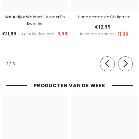
Natuurlijke Walnoot | Vlinder En
Handgemaakte Chilipasta
Kwartier
€12,99
€11,99
9,99
11,99
In plaats daarvan
In plaats daarvan
van
2
/
8
PRODUCTEN VAN DE WEEK