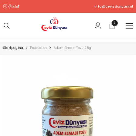
OVERSLAAN NAAR INHOUD
info@cevizdunyasi.nl
0
0
product
Startpagina
Producten
Adem Elması Tozu 25g