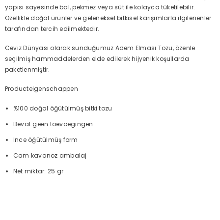
yapısı sayesinde bal, pekmez veya süt ile kolayca tüketilebilir.
Özellikle doğal ürünler ve geleneksel bitkisel karışımlarla ilgilenenler
tarafından tercih edilmektedir.
Ceviz Dünyası olarak sunduğumuz Adem Elması Tozu, özenle
seçilmiş hammaddelerden elde edilerek hijyenik koşullarda
paketlenmiştir.
Producteigenschappen
%100 doğal öğütülmüş bitki tozu
Bevat geen toevoegingen
İnce öğütülmüş form
Cam kavanoz ambalaj
Net miktar: 25 gr