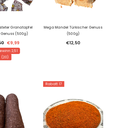
steter Granatapfel
Mega Mandel Türkischer Genuss
r Genuss (500g)
(500g)
50
€9,99
€12,50
Gewinn:2,51
(20)
Rabatt 17