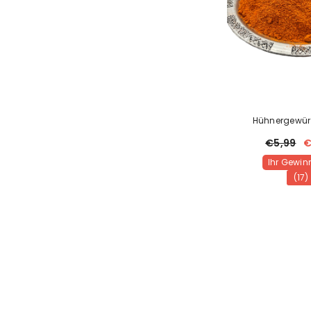
Hühnergewür
€5,99
€
Ihr Gewinn
(17)