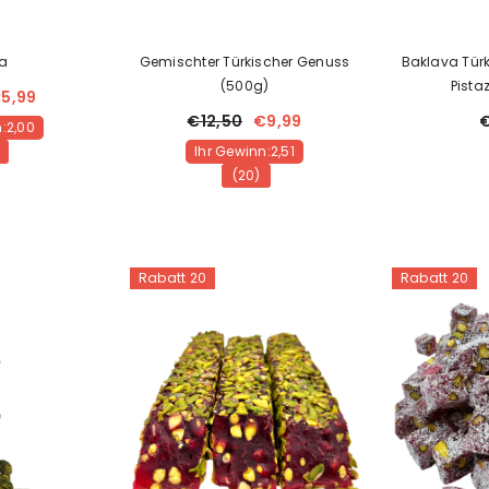
ka
Gemischter Türkischer Genuss
Baklava Türk
(500g)
Pista
5,99
€12,50
€9,99
€
:2,00
Ihr Gewinn:2,51
(20)
Rabatt 20
Rabatt 20