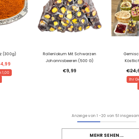
z (300g)
Rollenlokum Mit Schwarzen
Gemisch
Johannisbeeren (500 G)
Köstlic
4,99
€9,99
€24,
:1,00
Ihr 
Anzeige von
1
-
20
von 51 insgesa
MEHR SEHEN...