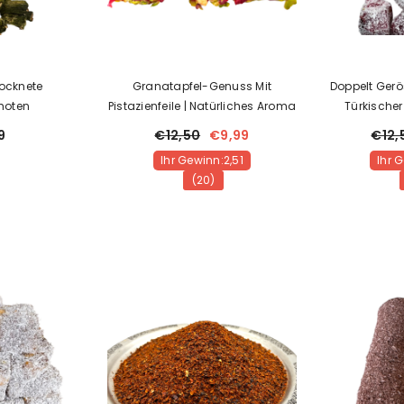
 G | Heilender
rocknete
Granatapfel-Genuss Mit
Doppelt Gerö
rz
hoten
Pistazienfeile | Natürliches Aroma
Türkische
11,99
e von
9
€12,50
€9,99
€12,
n:8,00
Ihr Gewinn:2,51
Ihr 
(20)