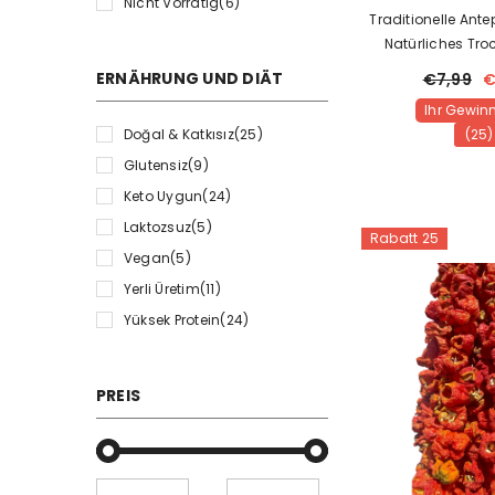
Nicht Vorrätig
(6)
Traditionelle Ante
Natürliches Tr
ERNÄHRUNG UND DIÄT
€7,99
€
Ihr Gewinn
Doğal & Katkısız
(25)
(25)
Glutensiz
(9)
Keto Uygun
(24)
Laktozsuz
(5)
Rabatt 25
Vegan
(5)
Yerli Üretim
(11)
Yüksek Protein
(24)
PREIS