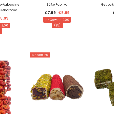
p-Aubergine |
Süße Paprika
Getrock
ockenaroma
€7,99
€5,99
5,99
Ihr Gewinn:2,00
:2,00
(25)
Rabatt 20