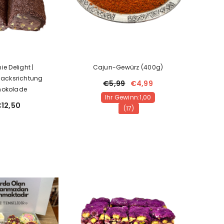
ie Delight |
Cajun-Gewürz (400g)
acksrichtung
€5,99
€4,99
hokolade
Ihr Gewinn:1,00
12,50
(17)