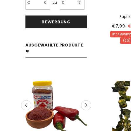
€
zu
€
Papri
€7,99
€
Ihr Gewinn
(25)
AUSGEWÄHLTE PRODUKTE
❤
Rabatt 40