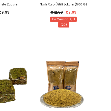
nete Zucchini
Narlı Rulo (Fitil) Lokum (500 G)
€9,99
€12,50
€9,99
Ihr Gewinn:2,51
(20)