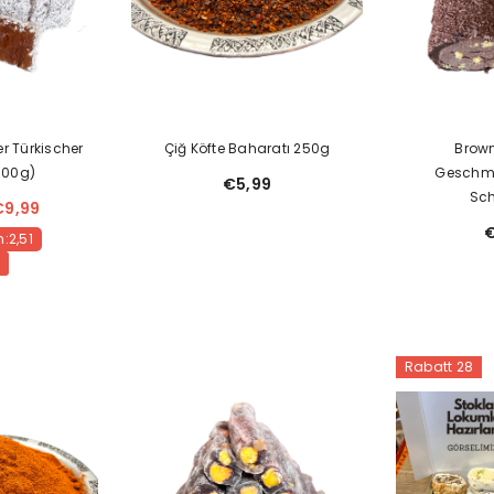
r Türkischer
Çiğ Köfte Baharatı 250g
Brown
500g)
Geschm
€5,99
Sc
€9,99
€
:2,51
Rabatt 28