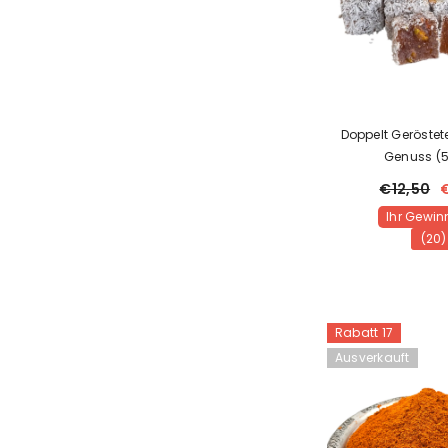
Doppelt Geröstete
Genuss (
€12,50
Ihr Gewinn
(20)
Rabatt 17
Ausverkauft