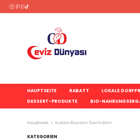
ZUM INHALT SPRINGEN
HAUPTSEITE
RABATT
LOKALE DORFP
DESSERT-PRODUKTE
BIO-NAHRUNGSERGÄ
Hauptseite
Kurban Bayramı Özel İndirim
KATEGORIEN