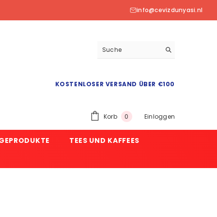
info@cevizdunyasi.nl
KOSTENLOSER VERSAND ÜBER €100
0
Korb
Einloggen
0
Produkt
EGEPRODUKTE
TEES UND KAFFEES