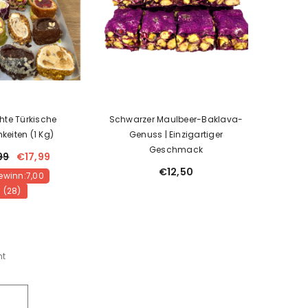
te Türkische
Schwarzer Maulbeer-Baklava-
hkeiten (1 Kg)
Genuss | Einzigartiger
Geschmack
99
€17,99
€12,50
Gewinn:7,00
(28)
mt