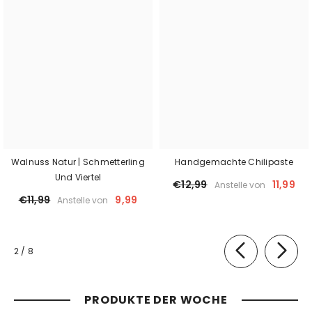
Walnuss Natur | Schmetterling
Handgemachte Chilipaste
Und Viertel
€12,99
11,99
Anstelle von
€11,99
9,99
Anstelle von
von
2
/
8
PRODUKTE DER WOCHE