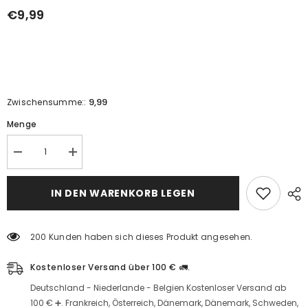
€9,99
9,99
Zwischensumme::
Menge
Reduzieren
Erhöhen
Sie
Sie
die
die
Menge
Menge
IN DEN WARENKORB LEGEN
für
für
die
Lokum-
Lokum-
Röllchen
Rolle
mit
200 Kunden haben sich dieses Produkt angesehen.
mit
schwarzen
schwarzen
Beeren
Beeren
(500
Kostenloser Versand über 100 € 🚛.
(500
g)
g)
Deutschland - Niederlande - Belgien Kostenloser Versand ab
100 € ➕. Frankreich, Österreich, Dänemark, Dänemark, Schweden,