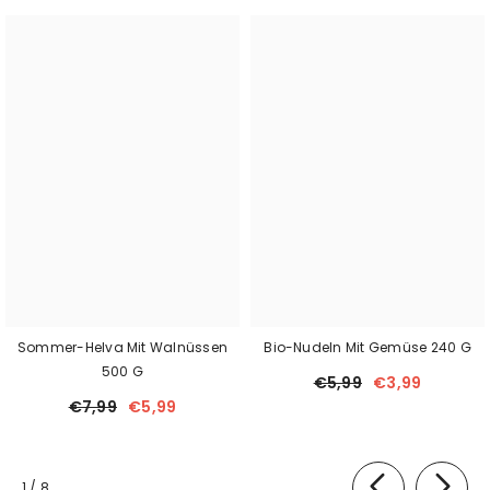
Sommer-Helva Mit Walnüssen
Bio-Nudeln Mit Gemüse 240 G
500 G
€5,99
€3,99
€7,99
€5,99
von
1
/
8