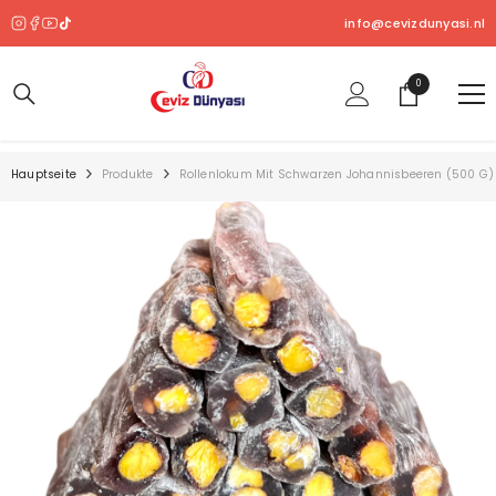
ZUM INHALT SPRINGEN
info@cevizdunyasi.nl
0
0
Produkt
Hauptseite
Produkte
Rollenlokum Mit Schwarzen Johannisbeeren (500 G)