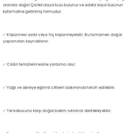
oranda doğal Çankırı kaya tuzu bulunur ve adeta kaya tuzunun
kütle haline getirilmiş formudur.
✅ Köpürmesi azdır veya hiç köpürmeyebilir. Bu tamamen doğal
yapısından kaynaklanır.
✅ Cildin temizlenmesine yardımcı olur.
✅ Yağlı ve akneye eğilimli ciltlerin bakımında tercih edilebilir.
✅ Ter kokusuna karşı doğal bakım rutininizi destekleyebilir.