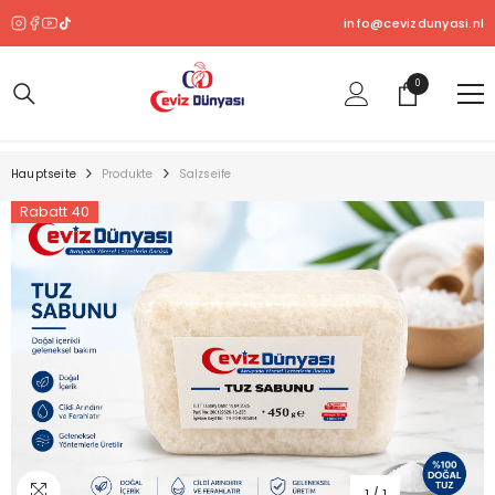
ZUM INHALT SPRINGEN
info@cevizdunyasi.nl
0
0
Produkt
Hauptseite
Produkte
Salzseife
Rabatt 40
1
/
1