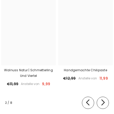
Walnuss Natur | Schmetterling
Handgemachte Chilipaste
Und Viertel
€12,99
11,99
Anstelle von
€11,99
9,99
Anstelle von
von
2
/
8