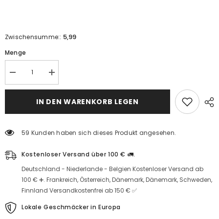
5,99
Zwischensumme::
Menge
Reduzieren
Erhöhen
Sie
Sie
die
die
Menge
Menge
IN DEN WARENKORB LEGEN
für
für
Salzseife
Salzseife
|
|
Himalaya-
Himalaya-
59 Kunden haben sich dieses Produkt angesehen.
Steinsalz
Steinsalz
Kostenloser Versand über 100 € 🚛.
Deutschland - Niederlande - Belgien Kostenloser Versand ab
100 € ➕. Frankreich, Österreich, Dänemark, Dänemark, Schweden,
Finnland Versandkostenfrei ab 150 € ✅
Lokale Geschmäcker in Europa