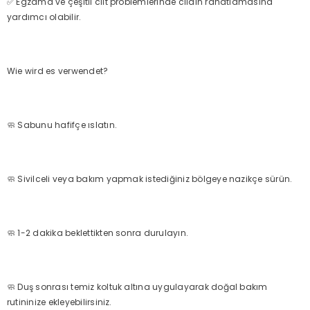
✅ Egzama ve çeşitli cilt problemlerinde cildin rahatlamasına
yardımcı olabilir.
Wie wird es verwendet?
🧼 Sabunu hafifçe ıslatın.
🧼 Sivilceli veya bakım yapmak istediğiniz bölgeye nazikçe sürün.
🧼 1-2 dakika beklettikten sonra durulayın.
🧼 Duş sonrası temiz koltuk altına uygulayarak doğal bakım
rutininize ekleyebilirsiniz.