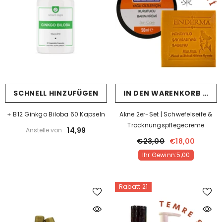
SCHNELL HINZUFÜGEN
IN DEN WARENKORB LEG
+ B12 Ginkgo Biloba 60 Kapseln
Akne 2er-Set | Schwefelseife &
Trocknungspflegecreme
14,99
Anstelle von
€23,00
€18,00
Ihr Gewinn:5,00
Rabatt 21