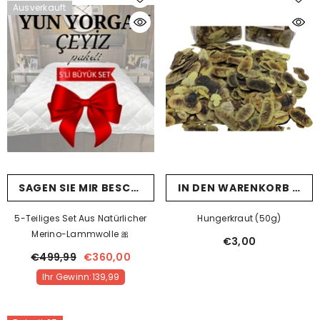
Ausverkauft
SAGEN SIE MIR BESCHEID, WENN SIE ANKOMMEN
IN DEN WARENKORB LEG
5-Teiliges Set Aus Natürlicher
Hungerkraut (50g)
Merino-Lammwolle 🎀
€3,00
€499,99
€360,00
Ihr Gewinn:139,99