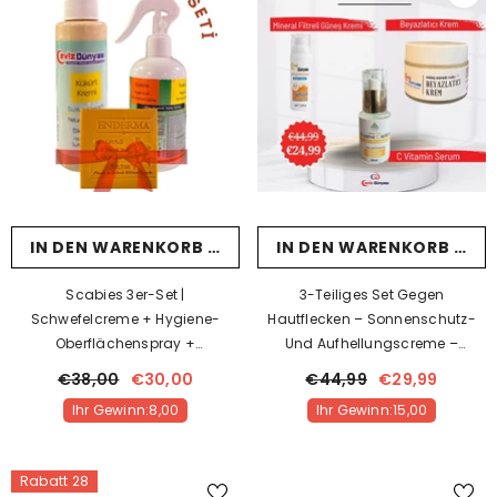
SCHNELL HINZUFÜGEN
IN DEN WARENKORB LEGEN
IN DEN WARENKORB LEG
Rutenöl-Creme | 105 G | Heilender
Scabies 3er-Set |
3-Teiliges Set Gegen
Schmerz
Schwefelcreme + Hygiene-
Hautflecken – Sonnenschutz-
Oberflächenspray +
Und Aufhellungscreme –
€19,99
11,99
Anstelle von
Schwefelseife
Vitamin-C-Serum
€38,00
€30,00
€44,99
€29,99
Ihr Gewinn:8,00
Ihr Gewinn:8,00
Ihr Gewinn:15,00
Rabatt 28