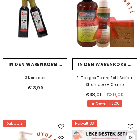
IN DEN WARENKORB LEGEN
IN DEN WARENKORB LEG
3 Konsater
3-Teiliges Temre Set | Seife +
Shampoo + Creme
€13,99
€38,00
€30,00
Rabatt 40
Ihr Gewinn:8,00
Rabatt 21
Rabatt 33