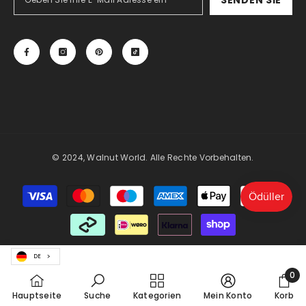
© 2024, Walnut World. Alle Rechte Vorbehalten.
Zahlungsmöglichkeiten
Jetzt kaufen!
DE
0
0
Hauptseite
Suche
Kategorien
Mein Konto
Korb
Prod