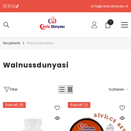
ZUM INHALT SPRINGEN
info@cevizdunyasi.nl
0
0
Produkt
Hauptseite
Walnussdunyasi
Walnussdunyasi
Filter
Sortieren
Rabatt 25
Rabatt 22