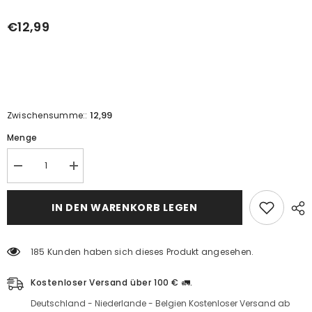
€12,99
12,99
Zwischensumme::
Menge
Sandaloz
Sandaloz
sakızlı
sakızlı
elma
elma
sirkesi
sirkesi
IN DEN WARENKORB LEGEN
500mlç
500mlç
için
için
miktarı
miktarı
azaltın
artırın
185 Kunden haben sich dieses Produkt angesehen.
Kostenloser Versand über 100 € 🚛.
Deutschland - Niederlande - Belgien Kostenloser Versand ab