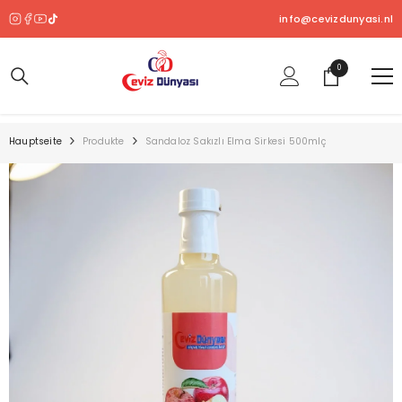
ZUM INHALT SPRINGEN
info@cevizdunyasi.nl
0
0
Produkt
Hauptseite
Produkte
Sandaloz Sakızlı Elma Sirkesi 500mlç