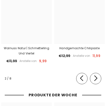
Walnuss Natur | Schmetterling
Handgemachte Chilipaste
Und Viertel
€12,99
11,99
Anstelle von
€11,99
9,99
Anstelle von
von
2
/
8
PRODUKTE DER WOCHE