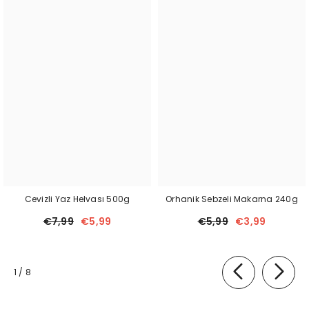
Cevizli Yaz Helvası 500g
Orhanik Sebzeli Makarna 240g
€7,99
€5,99
€5,99
€3,99
von
1
/
8