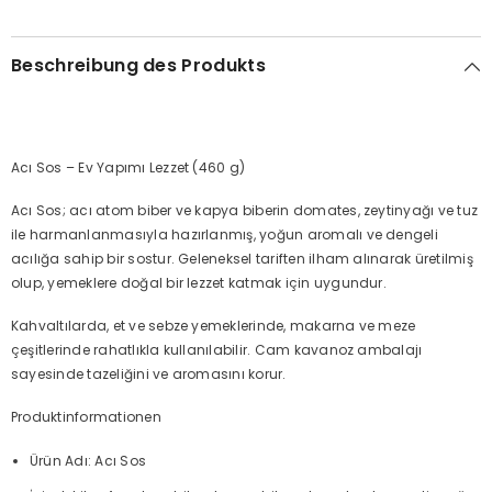
Beschreibung des Produkts
Acı Sos – Ev Yapımı Lezzet (460 g)
Acı Sos; acı atom biber ve kapya biberin domates, zeytinyağı ve tuz
ile harmanlanmasıyla hazırlanmış, yoğun aromalı ve dengeli
acılığa sahip bir sostur. Geleneksel tariften ilham alınarak üretilmiş
olup, yemeklere doğal bir lezzet katmak için uygundur.
Kahvaltılarda, et ve sebze yemeklerinde, makarna ve meze
çeşitlerinde rahatlıkla kullanılabilir. Cam kavanoz ambalajı
sayesinde tazeliğini ve aromasını korur.
Produktinformationen
Ürün Adı: Acı Sos