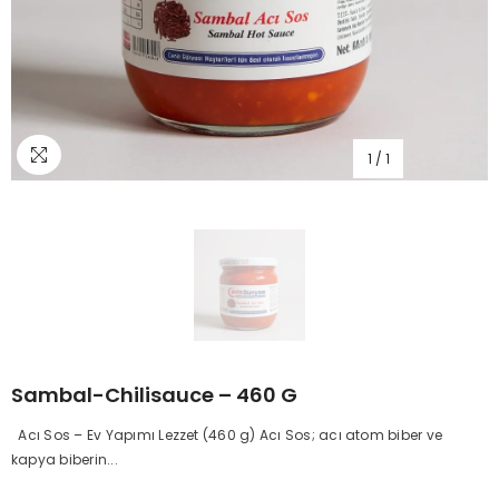
1
/
1
Sambal-Chilisauce – 460 G
Acı Sos – Ev Yapımı Lezzet (460 g) Acı Sos; acı atom biber ve
kapya biberin...