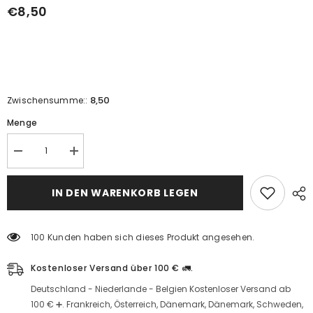
€8,50
8,50
Zwischensumme::
Menge
Sambal
Sambal
acı
acı
sos
sos
-460
-460
IN DEN WARENKORB LEGEN
g
g
için
için
miktarı
miktarı
azaltın
artırın
100 Kunden haben sich dieses Produkt angesehen.
Kostenloser Versand über 100 € 🚛.
Deutschland - Niederlande - Belgien Kostenloser Versand ab
100 € ➕. Frankreich, Österreich, Dänemark, Dänemark, Schweden,