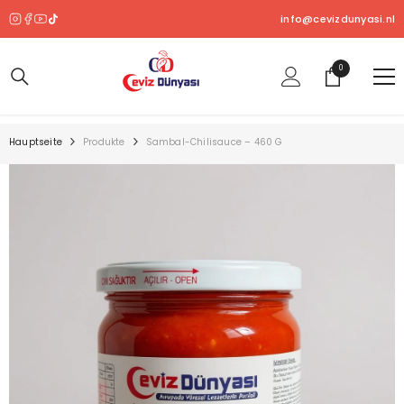
ZUM INHALT SPRINGEN
info@cevizdunyasi.nl
0
0
Produkt
Hauptseite
Produkte
Sambal-Chilisauce – 460 G