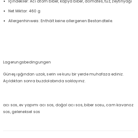
İçindekiler: Acı atom biber, kapya biber, domates, tuz, zeytinyağı
Net Miktar: 460 g
Allergenhinweis: Enthält keine allergenen Bestandteile.
Lagerungsbedingungen
Güneş ışığından uzak, serin ve kuru bir yerde muhafaza ediniz.
Açıldıktan sonra buzdolabında saklayınız.
acı sos, ev yapımı acı sos, doğal acı sos, biber sosu, cam kavanoz
sos, geleneksel sos