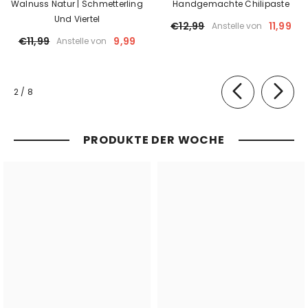
Walnuss Natur | Schmetterling
Handgemachte Chilipaste
Und Viertel
€12,99
11,99
Anstelle von
€11,99
9,99
Anstelle von
von
2
/
8
PRODUKTE DER WOCHE