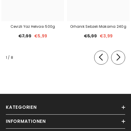
Cevizli Yaz Helvası 500g
Orhanik Sebzeli Makarna 240g
€7,99
€5,99
€5,99
€3,99
von
1
/
8
KATEGORIEN
INFORMATIONEN