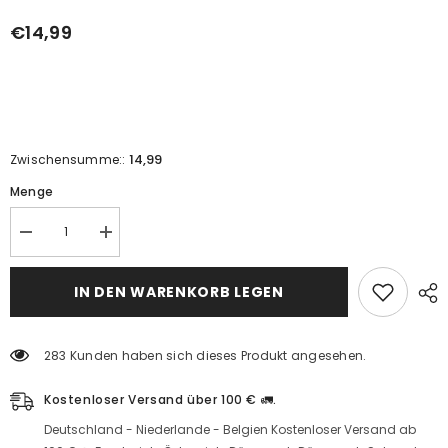
€14,99
14,99
Zwischensumme::
Menge
Pirinç
Pirinç
kepeği
kepeği
yağlı
yağlı
beyazlatıcı
beyazlatıcı
IN DEN WARENKORB LEGEN
krem
krem
(50ml)
(50ml)
için
için
miktarı
miktarı
283 Kunden haben sich dieses Produkt angesehen.
azaltın
artırın
Kostenloser Versand über 100 € 🚛.
Deutschland - Niederlande - Belgien Kostenloser Versand ab