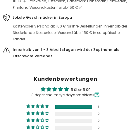
100 € ➕. Frankreich, Österreich, Dänemark, Dänemark, Schweden,
Finnland Versandkostenfrei ab 150 € ✅
Lokale Geschmäcker in Europa
Kostenloser Versand ab 100 € für Ihre Bestellungen innerhalb der
Niederlande. Kostenloser Versand über 150 € in europäische
Länder.
Innerhalb von 1 - 3 Arbeitstagen wird der Zapfhahn als
Frischware versandt.
Kundenbewertungen
5 über 5.00
3 değerlendirmeye dayanmaktadır
3
0
0
0