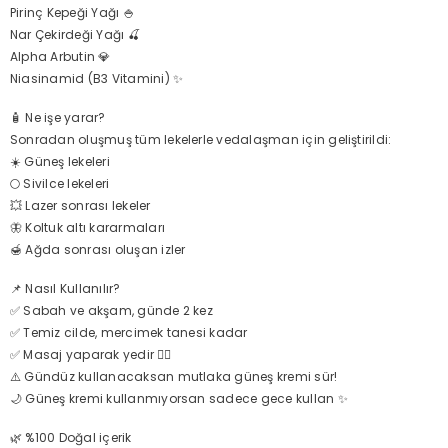
Pirinç Kepeği Yağı 🍚
Nar Çekirdeği Yağı 🍒
Alpha Arbutin 💎
Niasinamid (B3 Vitamini) ✨
🧴 Ne işe yarar?
Sonradan oluşmuş tüm lekelerle vedalaşman için geliştirildi:
☀️ Güneş lekeleri
🌕 Sivilce lekeleri
💥 Lazer sonrası lekeler
🦋 Koltuk altı kararmaları
🍯 Ağda sonrası oluşan izler
📌 Nasıl Kullanılır?
✅ Sabah ve akşam, günde 2 kez
✅ Temiz cilde, mercimek tanesi kadar
✅ Masaj yaparak yedir 💆‍♀️
⚠️ Gündüz kullanacaksan mutlaka güneş kremi sür!
🌙 Güneş kremi kullanmıyorsan sadece gece kullan ✨
🌿 %100 Doğal içerik