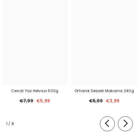
Cevizli Yaz Helvası 500g
Orhanik Sebzeli Makarna 240g
€7,99
€5,99
€5,99
€3,99
von
1
/
8