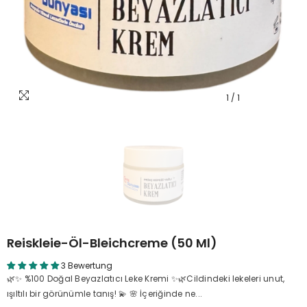
1
/
1
Reiskleie-Öl-Bleichcreme (50 Ml)
3 Bewertung
🌿✨ %100 Doğal Beyazlatıcı Leke Kremi ✨🌿Cildindeki lekeleri unut,
ışıltılı bir görünümle tanış! 💫 🌸 İçeriğinde ne...