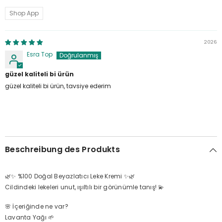
Shop App
2026
Esra Top
güzel kaliteli bi ürün
güzel kaliteli bi ürün, tavsiye ederim
Beschreibung des Produkts
🌿✨ %100 Doğal Beyazlatıcı Leke Kremi ✨🌿
Cildindeki lekeleri unut, ışıltılı bir görünümle tanış! 💫
🌸 İçeriğinde ne var?
Lavanta Yağı 🌱