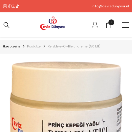
ZUM INHALT SPRINGEN
info@cevizdunyasi.nl
0
0
Produkt
Hauptseite
Produkte
Reiskleie-Öl-Bleichcreme (50 Ml)