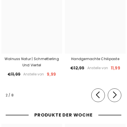
Walnuss Natur | Schmetterling
Handgemachte Chilipaste
Und Viertel
€12,99
11,99
Anstelle von
€11,99
9,99
Anstelle von
von
2
/
8
PRODUKTE DER WOCHE