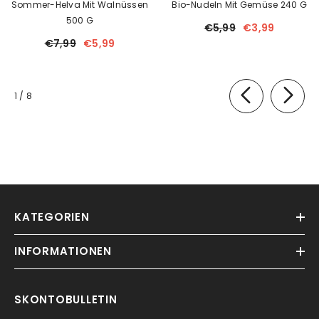
Sommer-Helva Mit Walnüssen
Bio-Nudeln Mit Gemüse 240 G
500 G
€5,99
€3,99
€7,99
€5,99
von
1
/
8
KATEGORIEN
INFORMATIONEN
SKONTOBULLETIN