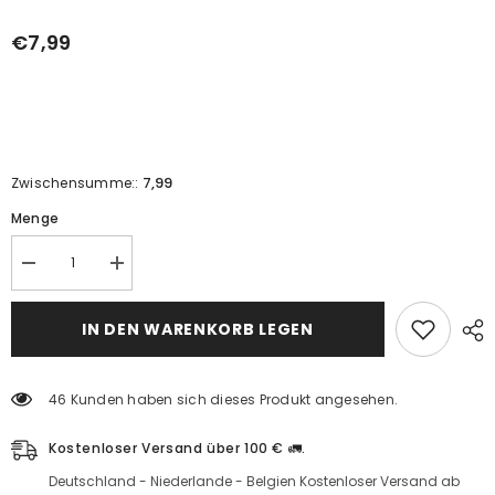
€7,99
7,99
Zwischensumme::
Menge
Nazilli-
Nazilli-
Oliven
Oliven
(gehackt)
(gehackt)
–
–
IN DEN WARENKORB LEGEN
Menge
Menge
für
für
600
600
g
g
46 Kunden haben sich dieses Produkt angesehen.
reduzieren
erhöhen
Kostenloser Versand über 100 € 🚛.
Deutschland - Niederlande - Belgien Kostenloser Versand ab