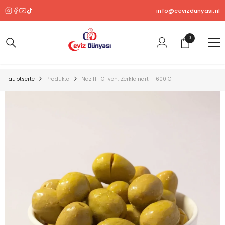
ZUM INHALT SPRINGEN
info@cevizdunyasi.nl
0
0
Produkt
Hauptseite
Produkte
Nazilli-Oliven, Zerkleinert – 600 G