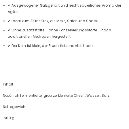
✔ Ausgewogener Salzgehalt und leicht säuerliches Aroma der
Ägäis
✔ Ideal zum Frühstück, als Meze, Salat und Snack
✔ Ohne Zusatzstoffe – ohne Konservierungsstoffe – nach
traditionellen Methoden hergestellt
✔ Der Kern ist klein, der Fruchtfleischanteil hoch
Inhalt
Natürlich fermentierte, grob zerkleinerte Oliven, Wasser, Salz.
Nettogewicht:
600 g