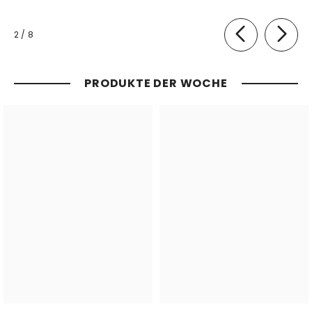
von
2
/
8
PRODUKTE DER WOCHE