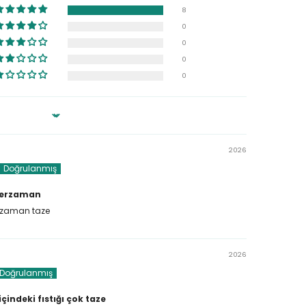
8
0
0
0
0
ach
2026
herzaman
rzaman taze
2026
çindeki fıstığı çok taze