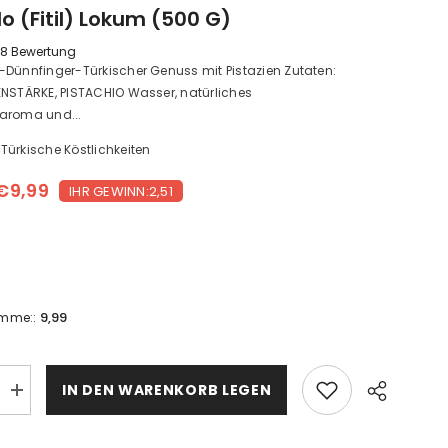
lo (Fitil) Lokum (500 G)
8 Bewertung
-Dünnfinger-Türkischer Genuss mit Pistazien Zutaten:
ENSTÄRKE, PISTACHIO Wasser, natürliches
aroma und...
Türkische Köstlichkeiten
€9,99
IHR GEWINN:2,51
9,99
umme::
IN DEN WARENKORB LEGEN
Narlı
Rulo
(Fitil)
Lokum