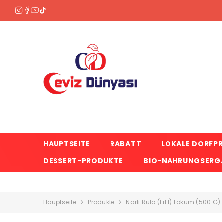
ZUM INHALT SPRINGEN
HAUPTSEITE
RABATT
LOKALE DORFP
DESSERT-PRODUKTE
BIO-NAHRUNGSERGÄ
Hauptseite
Produkte
Narlı Rulo (Fitil) Lokum (500 G)