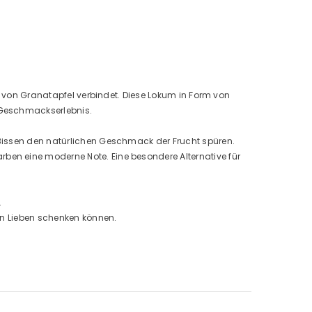
ma von Granatapfel verbindet. Diese Lokum in Form von
 Geschmackserlebnis.
 Bissen den natürlichen Geschmack der Frucht spüren.
ben eine moderne Note. Eine besondere Alternative für
.
ren Lieben schenken können.