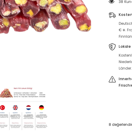
38 Kun
(500
g)
Menge
Kosten
reduzieren
Deutsch
€ ➕. Fr
Finnlan
Lokale
Kostenl
Niederl
Länder
Innerh
Frisch
8 değerlend