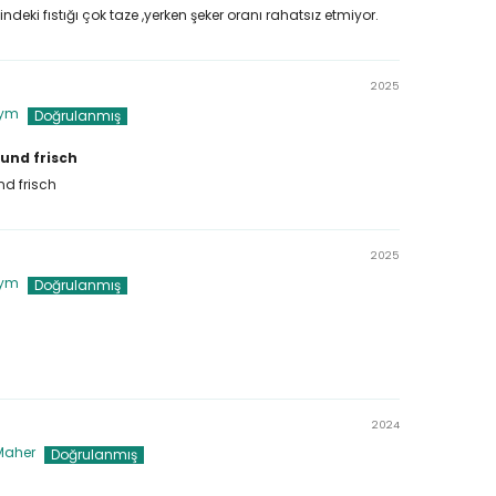
ndeki fıstığı çok taze ,yerken şeker oranı rahatsız etmiyor.
2025
ym
 und frisch
nd frisch
2025
ym
2024
Maher