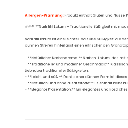
Allergen-Warnung:
Produkt enthält Gluten und Nüsse, 
### **Narlı fitil Lokum – Traditionelle Süßigkeit mit m
Narlı fitil lokum ist eine leichte und süße Süßigkeit, di
dünnen Streifen hinterlässt einen erfrischenden Granat
- **Natürlicher Narbenaroma:** Narben-Lokum, das mit ec
- **Traditioneller und moderner Geschmack:** Klassisch
Liebhaber traditioneller Süßigkeiten.
- **Leicht und süß:** Dank seiner dünnen Form ist dieses
- **Natürlich und ohne Zusatzstoffe:** Es enthält keine kü
- **Elegante Präsentation:** Ein elegantes und köstliche