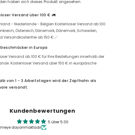
den haben sich dieses Produkt angesehen.
(500
g)
Menge
loser Versand über 100 € 🚛.
erhöhen
land - Niederlande - Belgien Kostenloser Versand ab 100
ankreich, Österreich, Dänemark, Dänemark, Schweden,
d Versandkostenfrei ab 150 € ✅
 Geschmäcker in Europa
oser Versand ab 100 € für Ihre Bestellungen innerhalb der
ande. Kostenloser Versand über 150 € in europäische
.
alb von 1 - 3 Arbeitstagen wird der Zapfhahn als
ware versandt.
Kundenbewertungen
5 über 5.00
irmeye dayanmaktadır