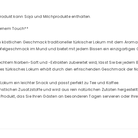
Produkt kann Soja und Milchprodukte enthalten.
odernem Touch**
e den köstlichen Geschmack traditioneller türkischer Lokum mit dem Aro
apfelgeschmack im Mund und bietet mit jedem Bissen ein einzigartiges
htem Narben-Saft und -Extrakten zubereitet wird, lässt Sie bei jedem
es türkisches Lokum erhält durch den erfrischenden Geschmack der Nar
 Lokum ein leichter Snack und passt perfekt zu Tee und Kaffee.
nstlichen Zusatzstoffe und wird aus rein natürlichen Zutaten hergestellt
s Produkt, das Sie Ihren Gästen an besonderen Tagen servieren oder Ih