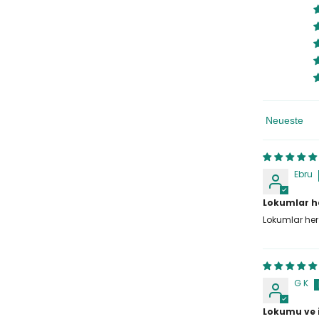
Sortieren N
Ebru
Lokumlar 
Lokumlar he
G K
Lokumu ve i