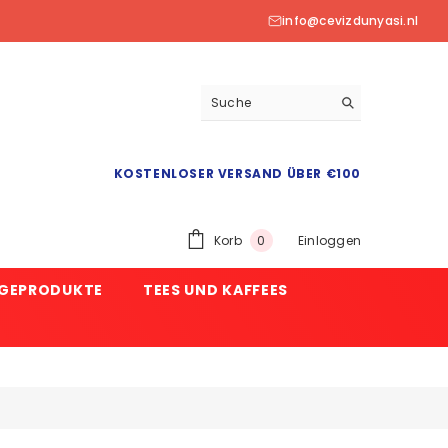
info@cevizdunyasi.nl
KOSTENLOSER VERSAND ÜBER €100
0
Korb
Einloggen
0
Produkt
EGEPRODUKTE
TEES UND KAFFEES