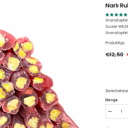
Narlı Ru
Granatapfel
Zucker WEIZ
Granatapfel
Produkttyp:
€12,50
Zwischens
Menge
Narlı
Rulo
(Fitil)
Lokum