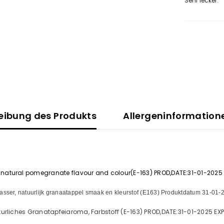
Sehr lecker.
Teilen Sie
eibung des Produkts
Allergeninformation
 natural pomegranate flavour and colour(E-163) PROD,DATE:31-01-2025
asser, natuurlijk granaatappel smaak en
kleurstof (E163)
Produktdatum 31-01-
urliches Granatapfeiaroma, Farbstoff (E-163) PROD,DATE:31-01-2025 E