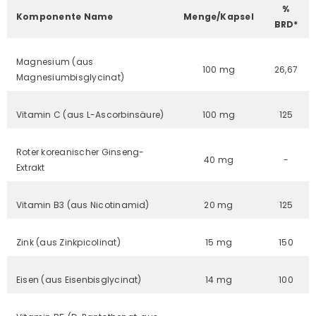
%
Komponente Name
Menge/Kapsel
BRD*
Magnesium (aus
100 mg
26,67
Magnesiumbisglycinat)
Vitamin C (aus L-Ascorbinsäure)
100 mg
125
Roter koreanischer Ginseng-
40 mg
-
Extrakt
Vitamin B3 (aus Nicotinamid)
20 mg
125
Zink (aus Zinkpicolinat)
15 mg
150
Eisen (aus Eisenbisglycinat)
14 mg
100