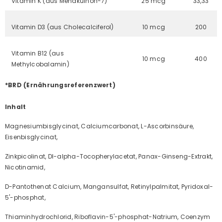
Vitamin K (aus Menakuinon-7)
25 mcg
33,33
Vitamin D3 (aus Cholecalciferol)
10 mcg
200
Vitamin B12 (aus
10 mcg
400
Methylcobalamin)
*BRD (Ernährungsreferenzwert)
Inhalt
Magnesiumbisglycinat, Calciumcarbonat, L-Ascorbinsäure,
Eisenbisglycinat,
Zinkpicolinat, Dl-alpha-Tocopherylacetat, Panax-Ginseng-Extrakt,
Nicotinamid,
D-Pantothenat Calcium, Mangansulfat, Retinylpalmitat, Pyridoxal-
5'-phosphat,
Thiaminhydrochlorid, Riboflavin-5'-phosphat-Natrium, Coenzym