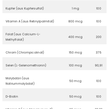
Kupfer (aus Kupfersulfat)
1 mg
100
Vitamin A (aus Retinylpalmitat)
800 mcg
100
Folat (aus Calcium-L-
400 mcg
200
Methylfolat)
Chrom (Chrompicolinat)
150 mcg
375
Selen (L-Selenomethionin)
100 mcg
90,91
Molybdän (aus
50 mcg
100
Natriummolybdat)
D-Biotin
50 mcg
100