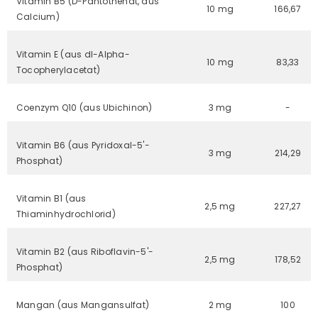
Vitamin B5 (D-Pantothenat, aus
10 mg
166,67
Calcium)
Vitamin E (aus dl-Alpha-
10 mg
83,33
Tocopherylacetat)
Coenzym Q10 (aus Ubichinon)
3 mg
-
Vitamin B6 (aus Pyridoxal-5'-
3 mg
214,29
Phosphat)
Vitamin B1 (aus
2,5 mg
227,27
Thiaminhydrochlorid)
Vitamin B2 (aus Riboflavin-5'-
2,5 mg
178,52
Phosphat)
Mangan (aus Mangansulfat)
2 mg
100