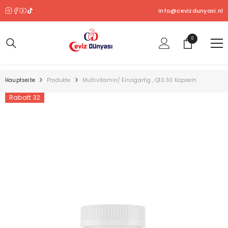
ZUM INHALT SPRINGEN
info@cevizdunyasi.nl
0
0
Produkt
Hauptseite
Produkte
Multivitamin/ Einzigartig , Q10 30 Kapseln
Rabatt 32