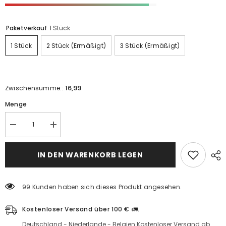
Paketverkauf
1 Stück
1 Stück
2 Stück (ermäßigt)
3 Stück (ermäßigt)
16,99
Zwischensumme::
Menge
Reduzieren
Erhöhen
Sie
Sie
den
den
Betrag
Betrag
IN DEN WARENKORB LEGEN
für
für
Multivitamin/
Multivitamin/
Unique
Unique
,
,
99 Kunden haben sich dieses Produkt angesehen.
Q10
Q10
30
30
Kapseln
Kapseln
Kostenloser Versand über 100 € 🚛.
Deutschland - Niederlande - Belgien Kostenloser Versand ab