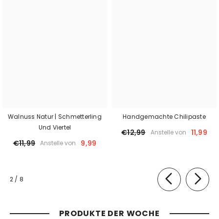
Walnuss Natur | Schmetterling
Handgemachte Chilipaste
Und Viertel
€12,99
11,99
Anstelle von
€11,99
9,99
Anstelle von
von
2
/
8
PRODUKTE DER WOCHE