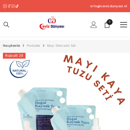
ZUM INHALT SPRINGEN
info@cevizdunyasi.nl
0
0
Produkt
Hauptseite
Produkte
Mayi Steinsalz Set
Rabatt 29