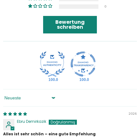
0
Bewertung
schreiben
100.0
100.0
Sortieren Nach
2026
Ebru Demirkazik
Alles ist sehr schön – eine gute Empfehlung