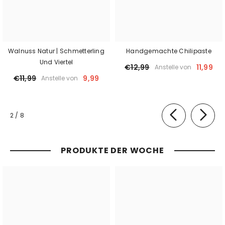
Walnuss Natur | Schmetterling
Handgemachte Chilipaste
Und Viertel
€12,99
11,99
Anstelle von
€11,99
9,99
Anstelle von
von
2
/
8
PRODUKTE DER WOCHE