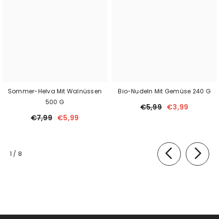
Sommer-Helva Mit Walnüssen
Bio-Nudeln Mit Gemüse 240 G
500 G
€5,99
€3,99
€7,99
€5,99
von
1
/
8