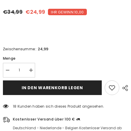
€34,99
€24,99
IHR GEWINN:10,00
24,99
Zwischensumme::
Menge
Mayi
Mayi
Steinsalz
Steinsalz
Set
Set
|
|
IN DEN WARENKORB LEGEN
2
Menge
x
erhöhen
2kg
für
Natur
2
18 Kunden haben sich dieses Produkt angesehen.
Steinsalz
x
+
2kg
1
Natur
Kostenloser Versand über 100 € 🚛.
Stück
Steinsalz
Flüssigsalz
+
Deutschland - Niederlande - Belgien Kostenloser Versand ab
Reduzierte
1