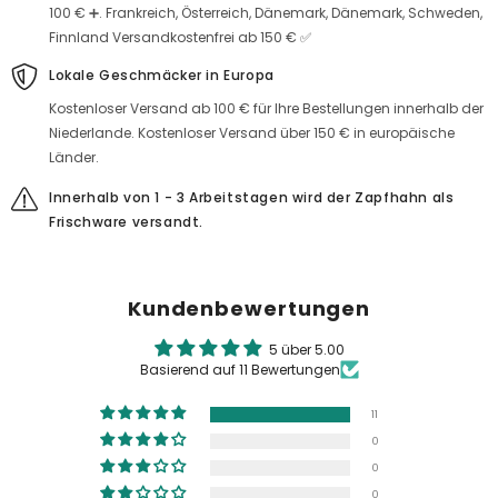
Menge
Stück
100 € ➕. Frankreich, Österreich, Dänemark, Dänemark, Schweden,
für
Flüssigsalz
Finnland Versandkostenfrei ab 150 € ✅
Spray
Spray
Lokale Geschmäcker in Europa
Kostenloser Versand ab 100 € für Ihre Bestellungen innerhalb der
Niederlande. Kostenloser Versand über 150 € in europäische
Länder.
Innerhalb von 1 - 3 Arbeitstagen wird der Zapfhahn als
Frischware versandt.
Kundenbewertungen
5 über 5.00
Basierend auf 11 Bewertungen
11
0
0
0