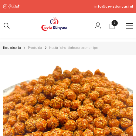
ZUM INHALT SPRINGEN
info@cevizdunyasi.nl
0
0
Produkt
Hauptseite
Produkte
Natürliche Kichererbsenchips