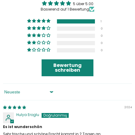
5 über 5.00
Basierend auf 1 Bewertung
1
0
0
0
0
Bewertung
schreiben
Sortieren Nach
2024
Hulya Eroglu
Es ist wunderschön
Sehr frische und schöne Fracht kommt in 2 Tagen an