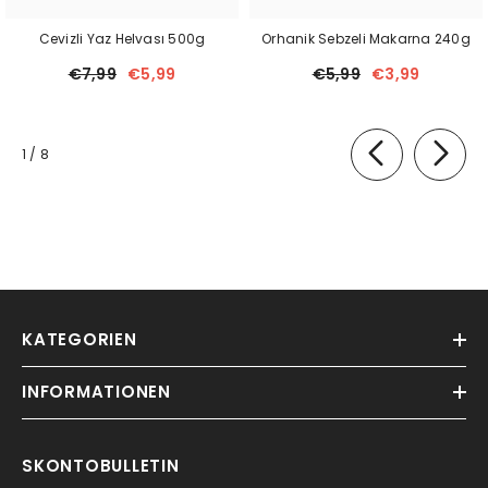
Cevizli Yaz Helvası 500g
Orhanik Sebzeli Makarna 240g
€7,99
€5,99
€5,99
€3,99
von
1
/
8
KATEGORIEN
INFORMATIONEN
SKONTOBULLETIN