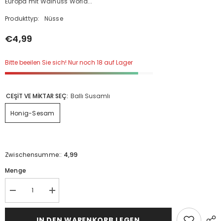
Europa mit Walnuss World...
Produkttyp:
Nüsse
€4,99
Bitte beeilen Sie sich! Nur noch 18 auf Lager
CEŞİT VE MİKTAR SEÇ:
Ballı Susamlı
Honig-Sesam
4,99
Zwischensumme::
Menge
Doğal
Doğal
Leblebi
Leblebi
Cipsi
Cipsi
için
için
IN DEN WARENKORB LEGEN