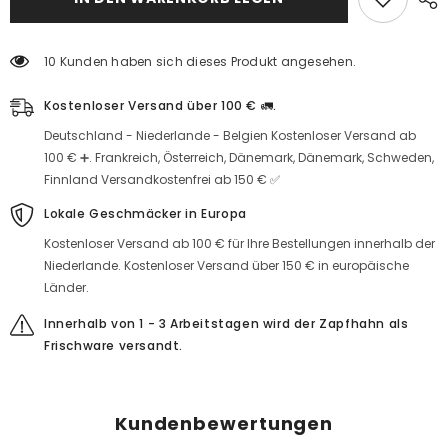
miktarı
miktarı
azaltın
artırın
10 Kunden haben sich dieses Produkt angesehen.
Kostenloser Versand über 100 € 🚛.
Deutschland - Niederlande - Belgien Kostenloser Versand ab
100 € ➕. Frankreich, Österreich, Dänemark, Dänemark, Schweden,
Finnland Versandkostenfrei ab 150 € ✅
Lokale Geschmäcker in Europa
Kostenloser Versand ab 100 € für Ihre Bestellungen innerhalb der
Niederlande. Kostenloser Versand über 150 € in europäische
Länder.
Innerhalb von 1 - 3 Arbeitstagen wird der Zapfhahn als
Frischware versandt.
Kundenbewertungen