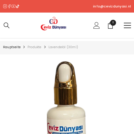
ZUM INHALT SPRINGEN
info@cevizdunyasi.nl
0
0
Produkt
Hauptseite
Produkte
Lavendelöl (30ml)