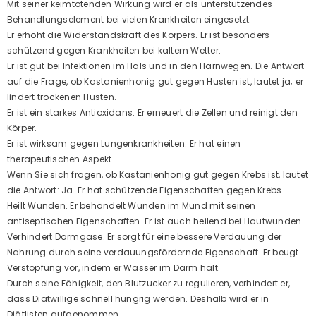
Mit seiner keimtötenden Wirkung wird er als unterstützendes
Behandlungselement bei vielen Krankheiten eingesetzt.
Er erhöht die Widerstandskraft des Körpers. Er ist besonders
schützend gegen Krankheiten bei kaltem Wetter.
Er ist gut bei Infektionen im Hals und in den Harnwegen. Die Antwort
auf die Frage, ob Kastanienhonig gut gegen Husten ist, lautet ja; er
lindert trockenen Husten.
Er ist ein starkes Antioxidans. Er erneuert die Zellen und reinigt den
Körper.
Er ist wirksam gegen Lungenkrankheiten. Er hat einen
therapeutischen Aspekt.
Wenn Sie sich fragen, ob Kastanienhonig gut gegen Krebs ist, lautet
die Antwort: Ja. Er hat schützende Eigenschaften gegen Krebs.
Heilt Wunden. Er behandelt Wunden im Mund mit seinen
antiseptischen Eigenschaften. Er ist auch heilend bei Hautwunden.
Verhindert Darmgase. Er sorgt für eine bessere Verdauung der
Nahrung durch seine verdauungsfördernde Eigenschaft. Er beugt
Verstopfung vor, indem er Wasser im Darm hält.
Durch seine Fähigkeit, den Blutzucker zu regulieren, verhindert er,
dass Diätwillige schnell hungrig werden. Deshalb wird er in
Diätlisten aufgenommen.