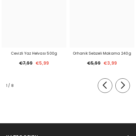
Cevizli Yaz Helvası 500g
Orhanik Sebzeli Makarna 240g
€7,99
€5,99
€5,99
€3,99
von
1
/
8