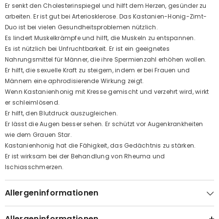
Er senkt den Cholesterinspiegel und hilft dem Herzen, gesünder zu
arbeiten. Er ist gut bei Arteriosklerose. Das Kastanien-Honig-Zimt-
Duo ist bei vielen Gesundheitsproblemen nützlich.
Es lindert Muskelkrämpfe und hilft, die Muskeln zu entspannen.
Es ist nützlich bei Unfruchtbarkeit. Er ist ein geeignetes
Nahrungsmittel für Männer, die ihre Spermienzahl erhöhen wollen.
Er hilft, die sexuelle Kraft zu steigern, indem er bei Frauen und
Männern eine aphrodisierende Wirkung zeigt.
Wenn Kastanienhonig mit Kresse gemischt und verzehrt wird, wirkt
er schleimlösend.
Er hilft, den Blutdruck auszugleichen.
Er lässt die Augen besser sehen. Er schützt vor Augenkrankheiten
wie dem Grauen Star.
Kastanienhonig hat die Fähigkeit, das Gedächtnis zu stärken.
Er ist wirksam bei der Behandlung von Rheuma und
Ischiasschmerzen.
Allergeninformationen
Allergeninformationen