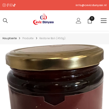
ZUM INHALT SPRINGEN
info@cevizdunyasi.nl
0
0
Produkt
Hauptseite
Produkte
Kestane Balı (450g)