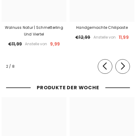
Walnuss Natur | Schmetterling
Handgemachte Chilipaste
Und Viertel
€12,99
11,99
Anstelle von
€11,99
9,99
Anstelle von
von
2
/
8
PRODUKTE DER WOCHE