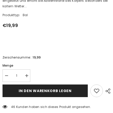
eingesetzt und erhöht die Abwehrkräfte des Körpers. Besonders bei
kaltem Wetter...
Produkttyp:
Bal
€19,99
19,99
Zwischensumme::
Menge
Kestane
Kestane
balı
balı
(450g)
(450g)
için
için
IN DEN WARENKORB LEGEN
miktarı
miktarı
azaltın
artırın
46 Kunden haben sich dieses Produkt angesehen.