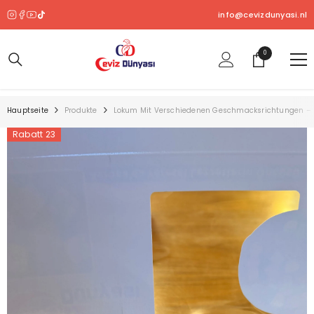
ZUM INHALT SPRINGEN
info@cevizdunyasi.nl
0
0
Produkt
Hauptseite
Produkte
Lokum Mit Verschiedenen Geschmacksrichtungen – 
Rabatt 23