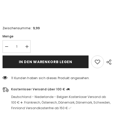
9,99
Zwischensumme::
Menge
Lokum
Lokum
mit
mit
verschiedenen
verschiedenen
Geschmacksrichtungen
Geschmacksrichtungen
IN DEN WARENKORB LEGEN
–
–
mit
mit
schwarzen
schwarzen
Maulbeeren
Beeren
11 Kunden haben sich dieses Produkt angesehen.
und
und
natur
natur
–
–
Kostenloser Versand über 100 € 🚛.
500
500
g
g
Deutschland - Niederlande - Belgien Kostenloser Versand ab
–
–
bitte
Menge
100 € ➕. Frankreich, Österreich, Dänemark, Dänemark, Schweden,
die
erhöhen
Finnland Versandkostenfrei ab 150 € ✅
Menge
reduzieren