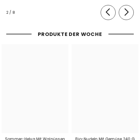
von
2
/
8
PRODUKTE DER WOCHE
Sommer-Helva Mit Walnüssen
Bio-Nudeln Mit Gemüse 240 G