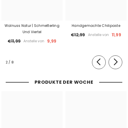
Walnuss Natur | Schmetterling
Handgemachte Chilipaste
Und Viertel
€12,99
11,99
Anstelle von
€11,99
9,99
Anstelle von
von
2
/
8
PRODUKTE DER WOCHE