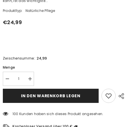
kann, ist das wichtigste...
Produkttyp:
Natürliche Pflege
€24,99
24,99
Zwischensumme::
Menge
Reduzieren
Erhöhen
Sie
Sie
den
den
Betrag
Betrag
IN DEN WARENKORB LEGEN
für
für
den
den
Lebersatz
Lebersatz
100 Kunden haben sich dieses Produkt angesehen.
Kostenloser Versand über 100 € 🚛.