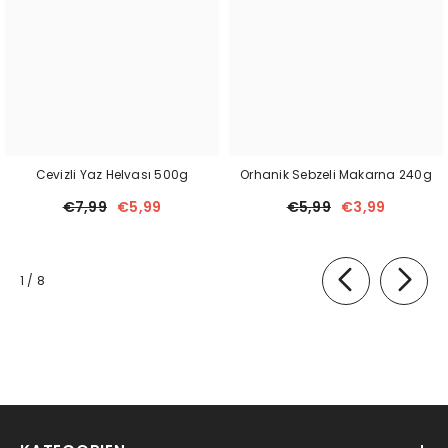
Cevizli Yaz Helvası 500g
Orhanik Sebzeli Makarna 240g
€7,99
€5,99
€5,99
€3,99
von
1
/
8