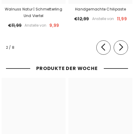
Walnuss Natur | Schmetterling
Handgemachte Chilipaste
Und Viertel
€12,99
11,99
Anstelle von
€11,99
9,99
Anstelle von
von
2
/
8
PRODUKTE DER WOCHE