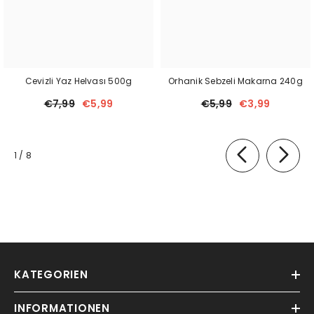
Cevizli Yaz Helvası 500g
Orhanik Sebzeli Makarna 240g
€7,99
€5,99
€5,99
€3,99
von
1
/
8
KATEGORIEN
INFORMATIONEN