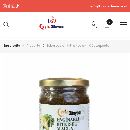
ZUM INHALT SPRINGEN
info@cevizdunyasi.nl
0
0
Produkt
Hauptseite
Produkte
Leberpaste (Artischocken-Kräuterpaste)