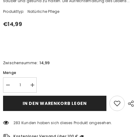
sauber und gesund zu halten. Die Aufrechterhaltung des Lebens...
Produkttyp:
Natürliche Pflege
€14,99
14,99
Zwischensumme::
Menge
Reduzieren
Erhöhen
Sie
Sie
die
die
Menge
Menge
IN DEN WARENKORB LEGEN
für
für
Leberpaste
Leberpaste
(Kräuterpaste
(Kräuterpaste
mit
mit
283 Kunden haben sich dieses Produkt angesehen.
Artischocken)
Artischocken)
Kostenloser Versand über 100 € 🚛.