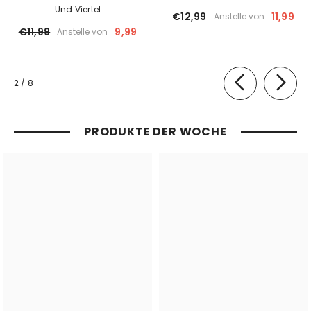
Und Viertel
€12,99
11,99
Anstelle von
€11,99
9,99
Anstelle von
von
2
/
8
PRODUKTE DER WOCHE