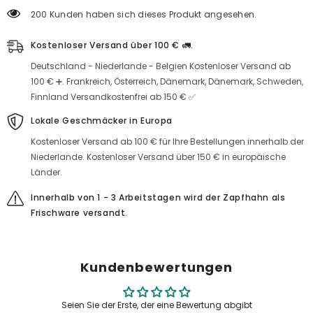
Dattelextrakt
200 Kunden haben sich dieses Produkt angesehen.
Kostenloser Versand über 100 € 🚛.
Deutschland - Niederlande - Belgien Kostenloser Versand ab
100 € ➕. Frankreich, Österreich, Dänemark, Dänemark, Schweden,
Finnland Versandkostenfrei ab 150 € ✅
Lokale Geschmäcker in Europa
Kostenloser Versand ab 100 € für Ihre Bestellungen innerhalb der
Niederlande. Kostenloser Versand über 150 € in europäische
Länder.
Innerhalb von 1 - 3 Arbeitstagen wird der Zapfhahn als
Frischware versandt.
Kundenbewertungen
Seien Sie der Erste, der eine Bewertung abgibt