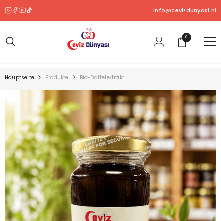
ZUM INHALT SPRINGEN
info@cevizdunyasi.nl
0
0
Produkt
Hauptseite
Produkte
Bio-Dattelextrakt