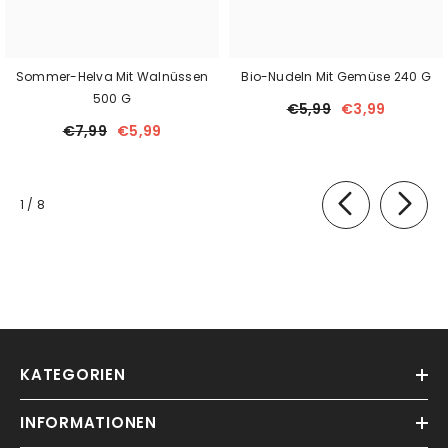
Sommer-Helva Mit Walnüssen
Bio-Nudeln Mit Gemüse 240 G
500 G
€5,99
€3,99
€7,99
€5,99
von
1
/
8
KATEGORIEN
INFORMATIONEN