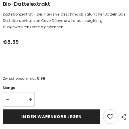
Bio-Dattelextrakt
Dattelkonzentrat – Der intensive Geschmack natürlicher Datteln Das
Dattelkonzentrat von Ceviz Dünyası wird aus sorgfältig
ausgewählten Datteln gewonnen...
€5,99
5,99
Zwischensumme::
Menge
Reduzieren
Erhöhen
Sie
Sie
die
die
Menge
Menge
IN DEN WARENKORB LEGEN
für
an
den
Bio-
Bio-
Dattelextrakt