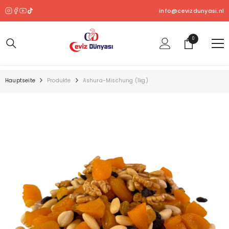
ZUM INHALT SPRINGEN
info@cevizdunyasi.nl
0
0
Produkt
Hauptseite
Produkte
Ashura-Mischung (1kg)