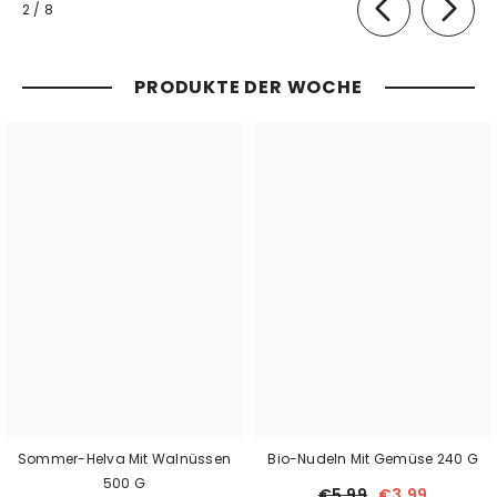
von
2
/
8
PRODUKTE DER WOCHE
Sommer-Helva Mit Walnüssen
Bio-Nudeln Mit Gemüse 240 G
500 G
€5,99
€3,99