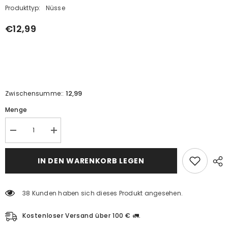
Produkttyp:
Nüsse
€12,99
12,99
Zwischensumme::
Menge
Reduzieren
Erhöhen
Sie
Sie
die
die
Menge
Menge
IN DEN WARENKORB LEGEN
für
für
die
die
Ashura-
Ashura-
Mischung
Mischung
38 Kunden haben sich dieses Produkt angesehen.
(1
(1
kg)
kg)
Kostenloser Versand über 100 € 🚛.