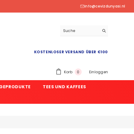
info@cevizdunyasi.nl
KOSTENLOSER VERSAND ÜBER €100
0
Korb
Einloggen
0
Produkt
EGEPRODUKTE
TEES UND KAFFEES