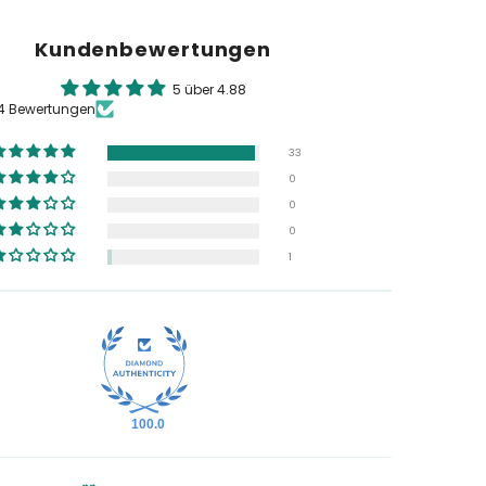
Kundenbewertungen
5 über 4.88
34 Bewertungen
33
0
0
0
1
100.0