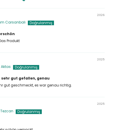
ach
2026
am Carsanbali
derschön
Das Produkt
2025
 Aktas
 sehr gut gefallen, genau
ehr gut geschmeckt, es war genau richtig.
2025
 Tezcan
ehr schön verpackt