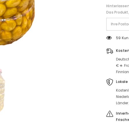
Sie
Hinterlassen
die
Menge
Das Produkt/
für
5
kg
59 Kun
Kosten
Deutsch
€ ➕. Fr
Finnlan
Lokale
Kostenl
Niederl
Länder
Innerh
Frisch