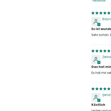
Sortieren N
Bayr
Es ist wun
Sehr schön. 
Zehra
Das hat mir
Es hat mir s
Şenol
Köstlich
Lecker und s