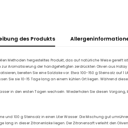
eibung des Produkts
Allergeninformation
en Methoden hergestelltes Produkt, das auf natürliche Weise gereift ist
zur Aromatisierung der handgefertigten zerdrückten Oliven aus Hatay v
isieren, bereiten Sie eine Salzlake vor. Etwa 100-150 g Steinsalz auf 1
assen Sie sie 10-15 Tage lang an einem kühlen Ort liegen. Während dieser Z
sser in den ersten Tagen wechseln. Wiederholen Sie diesen Vorgang, 
rone und 100 g Steinsalz in einen Liter Wasser. Die Mischung gut umrühre
ge lang in dieser Zitronenlake liegen. Der Zitronensaft verleiht den Oli