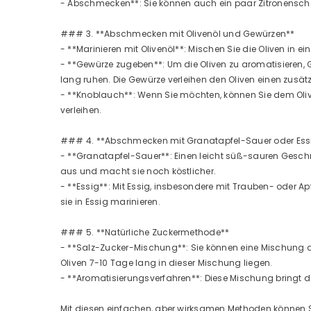
- Abschmecken**: Sie können auch ein paar Zitronensche
### 3. **Abschmecken mit Olivenöl und Gewürzen**
- **Marinieren mit Olivenöl**: Mischen Sie die Oliven in e
- **Gewürze zugeben**: Um die Oliven zu aromatisieren, 
lang ruhen. Die Gewürze verleihen den Oliven einen zus
- **Knoblauch**: Wenn Sie möchten, können Sie dem Oliv
verleihen.
### 4. **Abschmecken mit Granatapfel-Sauer oder Ess
- **Granatapfel-Sauer**: Einen leicht süß-sauren Gesch
aus und macht sie noch köstlicher.
- **Essig**: Mit Essig, insbesondere mit Trauben- oder
sie in Essig marinieren.
### 5. **Natürliche Zuckermethode**
- **Salz-Zucker-Mischung**: Sie können eine Mischung au
Oliven 7-10 Tage lang in dieser Mischung liegen.
- **Aromatisierungsverfahren**: Diese Mischung bringt d
Mit diesen einfachen, aber wirksamen Methoden können S