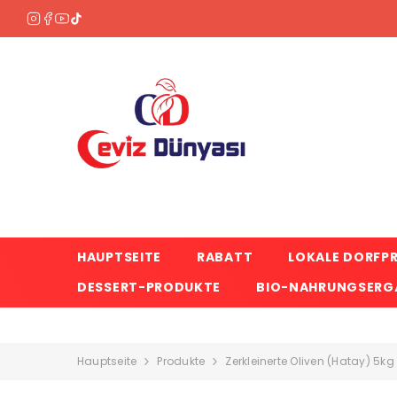
ZUM INHALT SPRINGEN
HAUPTSEITE
RABATT
LOKALE DORFP
DESSERT-PRODUKTE
BIO-NAHRUNGSERGÄ
Hauptseite
Produkte
Zerkleinerte Oliven (Hatay) 5kg