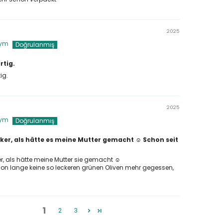
2025
ym
rtig.
ig.
2025
ym
cker, als hätte es meine Mutter gemacht ☺️ Schon seit
er, als hätte meine Mutter sie gemacht ☺️
on lange keine so leckeren grünen Oliven mehr gegessen,
1
2
3