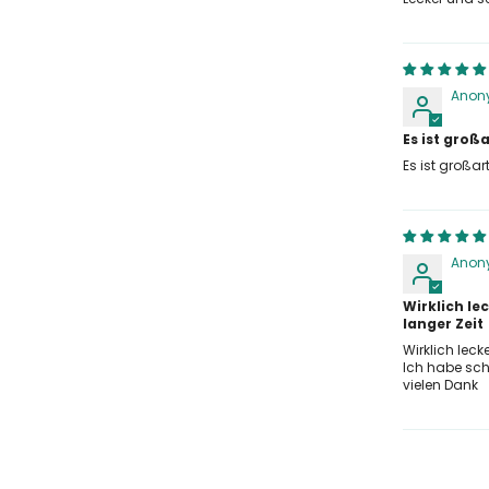
Teilen Sie
Anon
Es ist großa
Es ist großart
Anon
Wirklich le
langer Zeit
Wirklich leck
Ich habe sch
vielen Dank