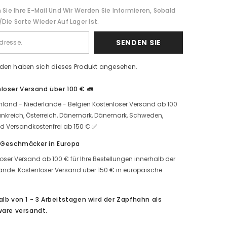
für
 Sie Ihre E-Mail Und Wir Werden Sie Informieren, Sobald
5
kg
die Sorte Wieder Auf Lager Ist.
erhöhen
SENDEN SIE
den haben sich dieses Produkt angesehen.
loser Versand über 100 € 🚛.
land - Niederlande - Belgien Kostenloser Versand ab 100
ankreich, Österreich, Dänemark, Dänemark, Schweden,
d Versandkostenfrei ab 150 € ✅
 Geschmäcker in Europa
oser Versand ab 100 € für Ihre Bestellungen innerhalb der
ande. Kostenloser Versand über 150 € in europäische
.
alb von 1 - 3 Arbeitstagen wird der Zapfhahn als
ware versandt.