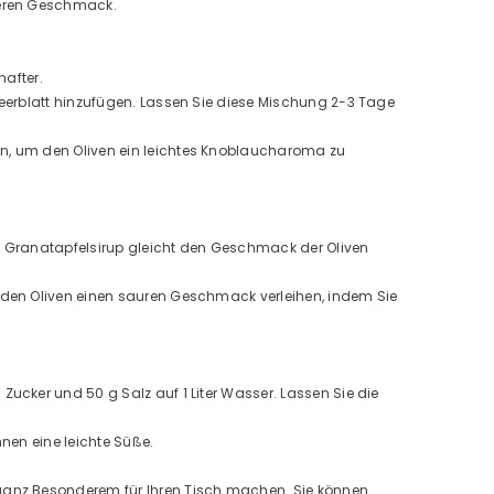
veren Geschmack.
hafter.
eerblatt hinzufügen. Lassen Sie diese Mischung 2-3 Tage
n, um den Oliven ein leichtes Knoblaucharoma zu
. Granatapfelsirup gleicht den Geschmack der Oliven
 den Oliven einen sauren Geschmack verleihen, indem Sie
ucker und 50 g Salz auf 1 Liter Wasser. Lassen Sie die
nen eine leichte Süße.
ganz Besonderem für Ihren Tisch machen. Sie können