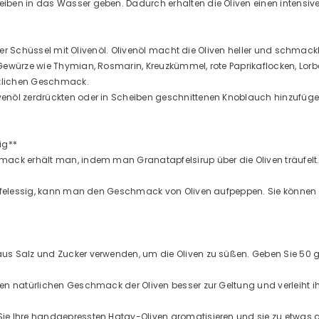
iben in das Wasser geben. Dadurch erhalten die Oliven einen intensi
iner Schüssel mit Olivenöl. Olivenöl macht die Oliven heller und schmack
Gewürze wie Thymian, Rosmarin, Kreuzkümmel, rote Paprikaflocken, Lorb
ätzlichen Geschmack.
enöl zerdrückten oder in Scheiben geschnittenen Knoblauch hinzufüge
ig**
mack erhält man, indem man Granatapfelsirup über die Oliven träufelt
 Apfelessig, kann man den Geschmack von Oliven aufpeppen. Sie können
s Salz und Zucker verwenden, um die Oliven zu süßen. Geben Sie 50 g Z
en natürlichen Geschmack der Oliven besser zur Geltung und verleiht ih
ie Ihre handgepressten Hatay-Oliven aromatisieren und sie zu etwas 